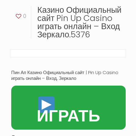
Казино Официальный
0
сайт Pin Up Casino
играть онлайн – Вход
Зеркало.5376
Пин Ап Казино Официальный сайт | Pin Up Casino
играть онлайн – Вход, Зеркало
ИГРАТЬ