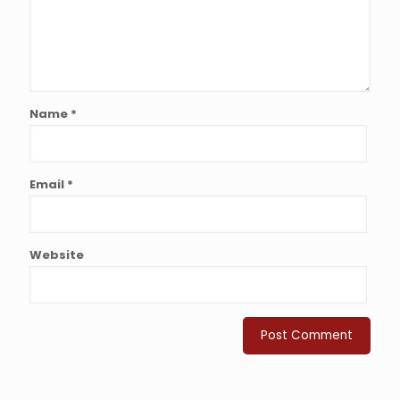
Name
*
Email
*
Website