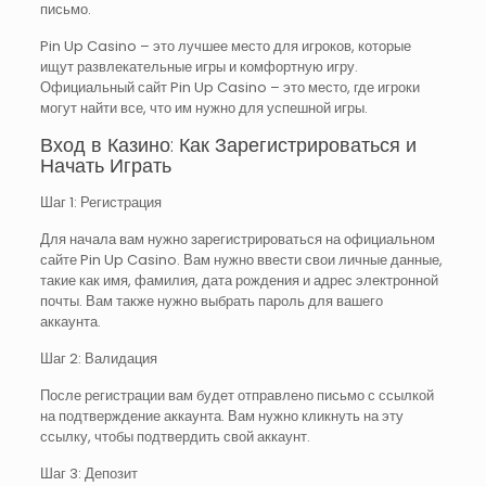
письмо.
Pin Up Casino – это лучшее место для игроков, которые
ищут развлекательные игры и комфортную игру.
Официальный сайт Pin Up Casino – это место, где игроки
могут найти все, что им нужно для успешной игры.
Вход в Казино: Как Зарегистрироваться и
Начать Играть
Шаг 1: Регистрация
Для начала вам нужно зарегистрироваться на официальном
сайте Pin Up Casino. Вам нужно ввести свои личные данные,
такие как имя, фамилия, дата рождения и адрес электронной
почты. Вам также нужно выбрать пароль для вашего
аккаунта.
Шаг 2: Валидация
После регистрации вам будет отправлено письмо с ссылкой
на подтверждение аккаунта. Вам нужно кликнуть на эту
ссылку, чтобы подтвердить свой аккаунт.
Шаг 3: Депозит