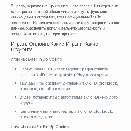
В целом, зеркало Pin Up Casino – это полезный инструмент
для игроков, который обеспечивает доступ к функциям
казино, даже в ситуациях, когда официальный сайт
недоступен. Используя зеркало, игроки могут сохранить свои
данные, обеспечить дополнительную безопасность и
продолжать играть, не теряя прогресс.
Играть Онлайн: Какие Игры и Какие
Пayouts
Игры на сайте Pin Up Casino
Слоты: более 3000 игр от ведущих разработчиков,
включая NetEnt, Microgaming, Playtech и других.
Таблицы: игры с живыми дилерами, включая blackjack,
baccarat, roulette и другие.
Видео-лотереи: игры с автоматами, включая кено, лото
и другие.
Карточные игры: игры с картами, включая blackjack,
baccarat и другие.
Пayouts на сайте Pin Up Casino