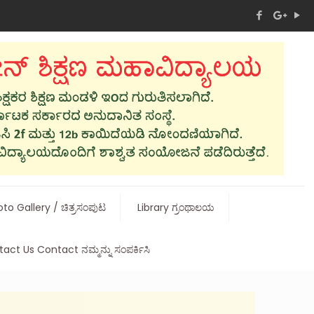
to Gallery / ಚಿತ್ರಸಂಪುಟ
Library ಗ್ರಂಥಾಲಯ
act Us Contact ನಮ್ಮನ್ನು ಸಂಪರ್ಕಿಸಿ