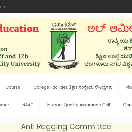
com
Course
College Facilities ಶಿಕ್ಷಣ ಸಂಸ್ಥೇಯ ಸೌಲಭ್ಯಗಳು
Pho
rner
NAAC
Internal Quality Assurance Cell
Cont
Anti Ragging Committee