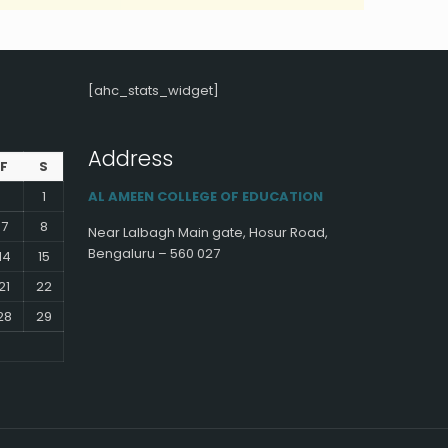
[ahc_stats_widget]
Address
F
S
1
AL AMEEN COLLEGE OF EDUCATION
7
8
Near Lalbagh Main gate, Hosur Road,
Bengaluru – 560 027
14
15
21
22
28
29