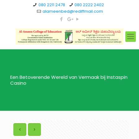
080 2211 2478
080 2222 2402
alameenbed@rediffmail.com
Een Betoverende Wereld van Vermaak bij Instaspin
Casino