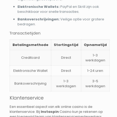
Elektronische Wallets:
PayPal en Skrill zijn ook
beschikbaar voor snelle transacties.
Bankoverschrijvingen:
Veilige optie voor grotere
bedragen.
Transactietijden
Betalingsmethode
Stortingstijd
Opnametijd
1-3
Creditcard
Direct
werkdagen
Elektronische Wallet
Direct
1-24 uren
1-3
3-5
Bankoverschrijving
werkdagen
werkdagen
Klantenservice
Een essentieel aspect van elk online casino is de
klantenservice. Bij
Instaspin
Casino kun je rekenen op
een toegewijd team van klantenservicemedewerkers