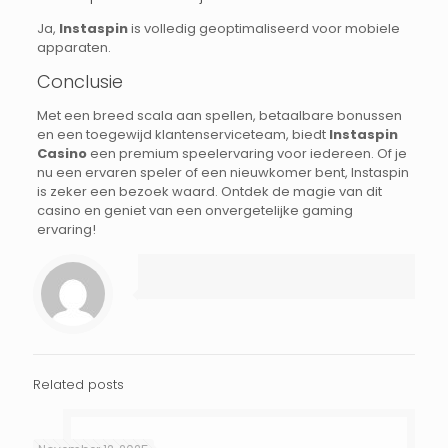
Ja,
Instaspin
is volledig geoptimaliseerd voor mobiele
apparaten.
Conclusie
Met een breed scala aan spellen, betaalbare bonussen
en een toegewijd klantenserviceteam, biedt
Instaspin
Casino
een premium speelervaring voor iedereen. Of je
nu een ervaren speler of een nieuwkomer bent, Instaspin
is zeker een bezoek waard. Ontdek de magie van dit
casino en geniet van een onvergetelijke gaming
ervaring!
Related posts