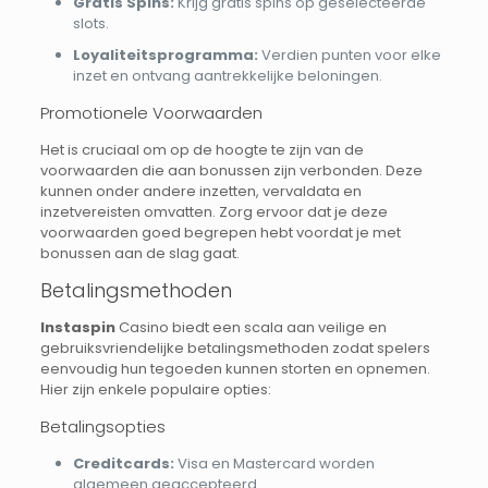
Gratis Spins:
Krijg gratis spins op geselecteerde
slots.
Loyaliteitsprogramma:
Verdien punten voor elke
inzet en ontvang aantrekkelijke beloningen.
Promotionele Voorwaarden
Het is cruciaal om op de hoogte te zijn van de
voorwaarden die aan bonussen zijn verbonden. Deze
kunnen onder andere inzetten, vervaldata en
inzetvereisten omvatten. Zorg ervoor dat je deze
voorwaarden goed begrepen hebt voordat je met
bonussen aan de slag gaat.
Betalingsmethoden
Instaspin
Casino biedt een scala aan veilige en
gebruiksvriendelijke betalingsmethoden zodat spelers
eenvoudig hun tegoeden kunnen storten en opnemen.
Hier zijn enkele populaire opties:
Betalingsopties
Creditcards:
Visa en Mastercard worden
algemeen geaccepteerd.