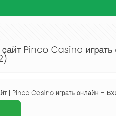
сайт Pinco Casino играть 
2)
т | Pinco Casino играть онлайн – Вх