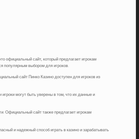
это официальный сайт, который предлагает игрокам
тся популярным выбором для игроков.
ициальный сайт Пинко Казино доступен для игроков из
игроки могут быть уверены в том, что их данные и
ьги. Официальный сайт также предлагает игрокам
асный и надежный способ играть в казино и зарабатывать