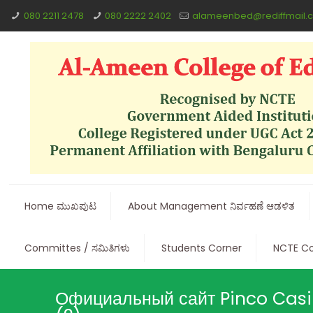
080 2211 2478
080 2222 2402
alameenbed@rediffmail.
Home ಮುಖಪುಟ
About Management ನಿರ್ವಹಣೆ ಆಡಳಿತ
Committes / ಸಮಿತಿಗಳು
Students Corner
NCTE Co
Официальный сайт Pinco Casin