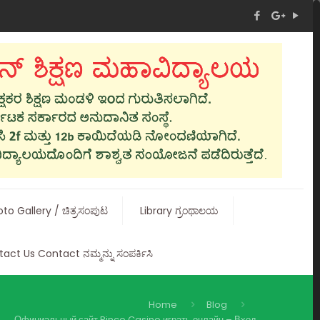
to Gallery / ಚಿತ್ರಸಂಪುಟ
Library ಗ್ರಂಥಾಲಯ
act Us Contact ನಮ್ಮನ್ನು ಸಂಪರ್ಕಿಸಿ
6
Home
Blog
Официальный сайт Pinco Casino играть онлайн – Вход