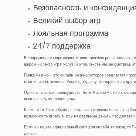
Безопасность и конфиденци
Великий выбор игр
Лояльная программа
24/7 поддержка
В современном мире казино играют важную роль, предоставл
широкий спектр игр и услуг. В этом тексте мы рассмотрим, 
Пинко Казино – это онлайн-казино, которое предлагает игро
многих стран, включая Россию, Украину, Белоруссию и други
Один из главных преимуществ Пинко Казино – это его официа
выигрыши будут защищены.
Кроме того, Пинко Казино предлагает игрокам множество бон
возможность играть в игры на реальные деньги, что делает 
Если вы ищете официальный сайт для онлайн-игроков, то Пи
деньги.