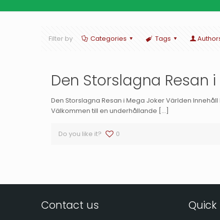
Filter by
Categories
Tags
Author
Den Storslagna Resan i
Den Storslagna Resan i Mega Joker Världen Innehåll I
Välkommen till en underhållande
[…]
Do you like it?
0
Contact us
Quick 