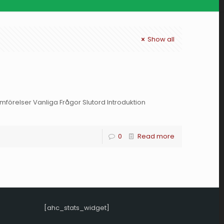
Show all
mförelser Vanliga Frågor Slutord Introduktion
0
Read more
[ahc_stats_widget]