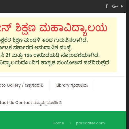
to Gallery / ಚಿತ್ರಸಂಪುಟ
Library ಗ್ರಂಥಾಲಯ
act Us Contact ನಮ್ಮನ್ನು ಸಂಪರ್ಕಿಸಿ
Home
parcadfer.com