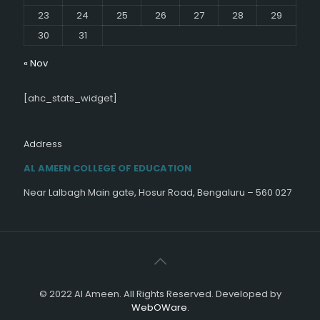
23
24
25
26
27
28
29
30
31
« Nov
[ahc_stats_widget]
Address
AL AMEEN COLLEGE OF EDUCATION
Near Lalbagh Main gate, Hosur Road, Bengaluru – 560 027
© 2022 Al Ameen. All Rights Reserved. Developed by
WebOWare.